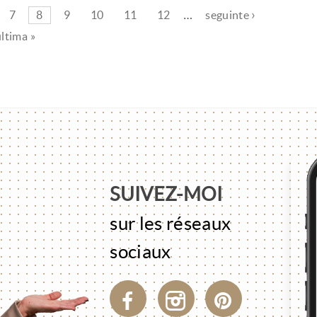
7
8
9
10
11
12
…
seguinte ›
última »
SUIVEZ-MOI
sur les réseaux
sociaux