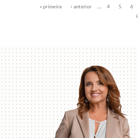
« primeira
‹ anterior
…
4
5
6