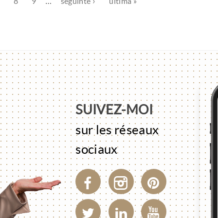
8
9
…
seguinte ›
última »
SUIVEZ-MOI
sur les réseaux
sociaux