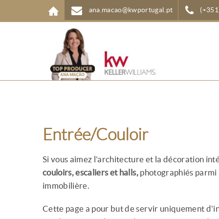
Aller au contenu principal
ana.macao@kwportugal.pt
(+351
Entrée/Couloir
Si vous aimez l'architecture et la décoration in
couloirs, escaliers et halls,
photographiés parmi l
immobilière.
Cette page a pour but de servir uniquement d'in