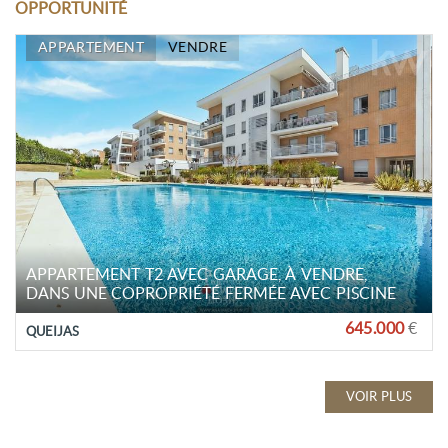
OPPORTUNITÉ
APPARTEMENT
VENDRE
APPARTEMENT T2 AVEC GARAGE, À VENDRE,
DANS UNE COPROPRIÉTÉ FERMÉE AVEC PISCINE
645.000
€
QUEIJAS
VOIR PLUS