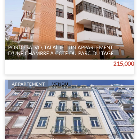
PORTO SALVO, TALAÍDE - UN APPARTEMENT
D'UNE CHAMBRE À CÔTÉ DU PARC DU TAGE
215,000
APPARTEMENT
VENDU