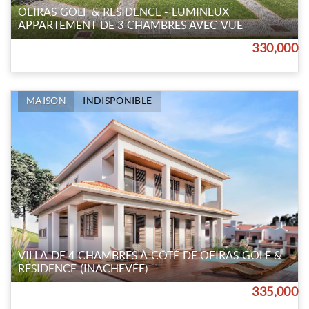
OEIRAS GOLF & RESIDENCE - LUMINEUX
APPARTEMENT DE 3 CHAMBRES AVEC VUE
330,000
MAISON
INDISPONIBLE
VILLA DE 4 CHAMBRES À CÔTÉ DE OEIRAS GOLF &
RESIDENCE (INACHEVÉE)
335,000