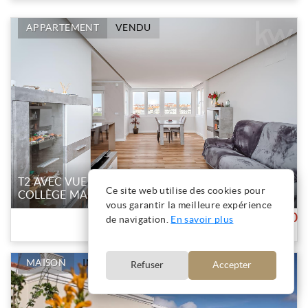
APPARTEMENT
VENDU
T2 AVEC VUE SUR LA MER À PAREDE - À CÔTÉ DU
Ce site web utilise des cookies pour
COLLÈGE MARISTAS
vous garantir la meilleure expérience
450,000
de navigation.
En savoir plus
MAISON
INDISPONIBLE
Refuser
Accepter