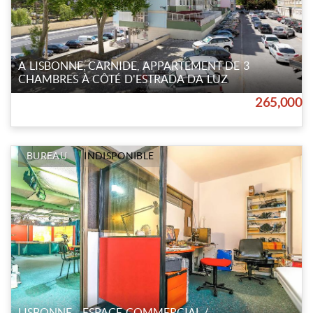
A LISBONNE, CARNIDE, APPARTEMENT DE 3
CHAMBRES À CÔTÉ D'ESTRADA DA LUZ
265,000
BUREAU
INDISPONIBLE
LISBONNE - ESPACE COMMERCIAL /