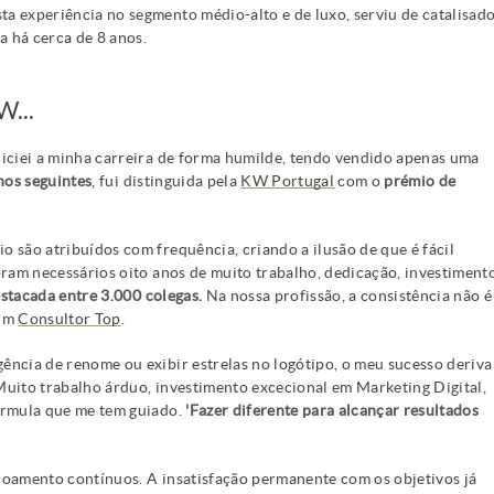
a experiência no segmento médio-alto e de luxo, serviu de catalisad
a há cerca de 8 anos.
...
niciei a minha carreira de forma humilde, tendo vendido apenas uma
nos seguintes
, fui distinguida pela
KW Portugal
com o
prémio de
 são atribuídos com frequência, criando a ilusão de que é fácil
oram necessários oito anos de muito trabalho, dedicação, investiment
stacada entre 3.000 colegas.
Na nossa profissão, a consistência não é
 um
Consultor Top
.
ência de renome ou exibir estrelas no logótipo, o meu sucesso deriva
Muito trabalho árduo, investimento excecional em Marketing Digital,
fórmula que me tem guiado.
'Fazer diferente para alcançar resultados
çoamento contínuos. A insatisfação permanente com os objetivos já