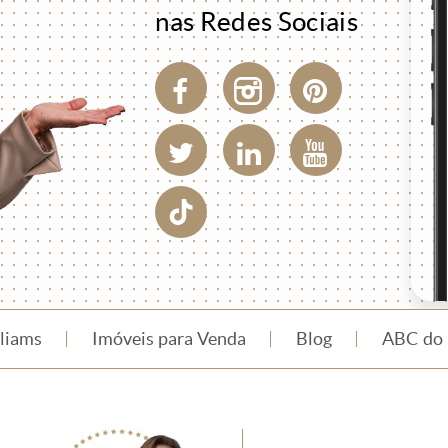
nas Redes Sociais
lliams
Imóveis para Venda
Blog
ABC do 