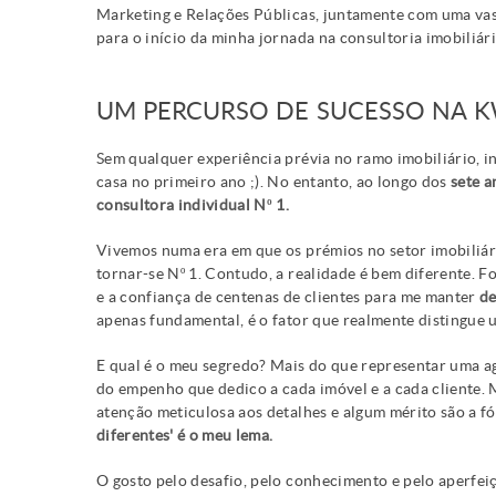
Marketing e Relações Públicas, juntamente com uma vast
para o início da minha jornada na consultoria imobiliári
UM PERCURSO DE SUCESSO NA KW
Sem qualquer experiência prévia no ramo imobiliário, i
casa no primeiro ano ;). No entanto, ao longo dos
sete a
consultora individual Nº 1.
Vivemos numa era em que os prémios no setor imobiliário
tornar-se Nº 1. Contudo, a realidade é bem diferente. F
e a confiança de centenas de clientes para me manter
de
apenas fundamental, é o fator que realmente distingue
E qual é o meu segredo? Mais do que representar uma ag
do empenho que dedico a cada imóvel e a cada cliente. 
atenção meticulosa aos detalhes e algum mérito são a 
diferentes' é o meu lema.
O gosto pelo desafio, pelo conhecimento e pelo aperfei