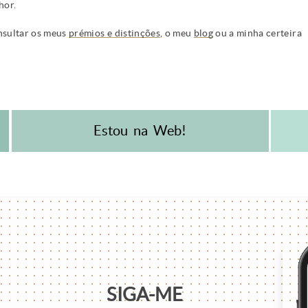
hor.
nsultar os meus
prémios e distinções
, o meu
blog
ou a minha certeira
Estou na Web!
SIGA-ME