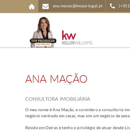
Passar para o conteúdo principal
ana.macao@kwportugal.pt
(+351
ANA MAÇÃO
CONSULTORA IMOBILIÁRIA
O meu nome é Ana Mação, e considero a consultoria imo
negócio centrado em casas, mas sim um negócio de pess
Resido em Oeiras e tenho o privilégio de atuar desde 