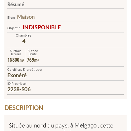
Résumé
Maison
Bien:
INDISPONIBLE
Objectif:
Chambres
4
Surface
Suface
Terrain
Brute
16800
769
m²
m²
Certificat Énergétique:
Exonéré
ID Propriété:
2238-906
DESCRIPTION
Située au nord du pays,
à Melgaço
, cette