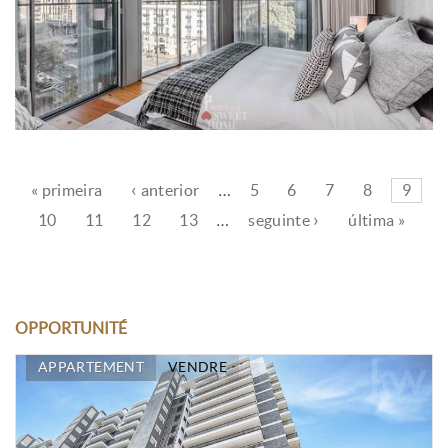
« primeira
‹ anterior
…
5
6
7
8
9
10
11
12
13
…
seguinte ›
última »
OPPORTUNITÉ
APPARTEMENT
VENDRE