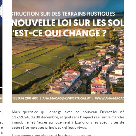
o,
Mais qu’est-ce qui change avec ce nouveau Décret-loi n°
117/2024, du 30 décembre, et quel sera l’impact réel sur le marché
et
immobilier et l’accès au logement ? Explorons les spécificités de
de
cette réforme et ses principaux effets prévus.
ux
Le contexte : une réponse à la crise du logement