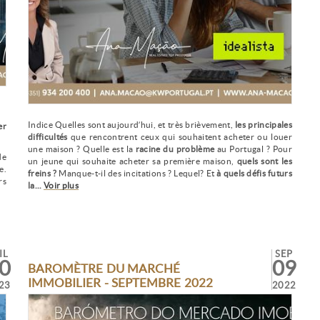
Indice Quelles sont aujourd’hui, et très brièvement,
les principales
er
difficultés
que rencontrent ceux qui souhaitent acheter ou louer
une maison ? Quelle est la
racine du problème
au Portugal ? Pour
de
un jeune qui souhaite acheter sa première maison,
quels sont les
e.
freins ?
Manque-t-il des incitations ? Lequel? Et
à quels défis futurs
rs
la...
Voir plus
IL
SEP
0
09
BAROMÈTRE DU MARCHÉ
IMMOBILIER - SEPTEMBRE 2022
23
2022