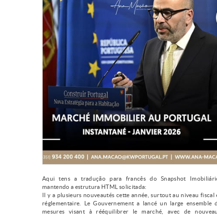
Aqui tens a tradução para francês do Snapshot Imobiliári
mantendo a estrutura HTML solicitada:
Il y a plusieurs nouveautés cette année, surtout au niveau fiscal 
réglementaire. Le Gouvernement a lancé un large ensemble 
mesures visant à rééquilibrer le marché, avec de nouvea