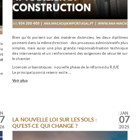
Bien qu'ils portent sur des matières distinctes, les deux diplômes
pointent dans la même direction : des processus administratifs plus
de
simples, mais aussi une plus grande responsabilisation technique
du
des intervenants et un renforcement des exigences de sécurité sur
nt
le chantier.
té
Licences urbanistiques : nouvelle phase de la réforme du RJUE
Le principal point à retenir est le
...
ne
Voir plus
AN
JAN
7
07
LA NOUVELLE LOI SUR LES SOLS :
QU'EST-CE QUI CHANGE ?
26
2025