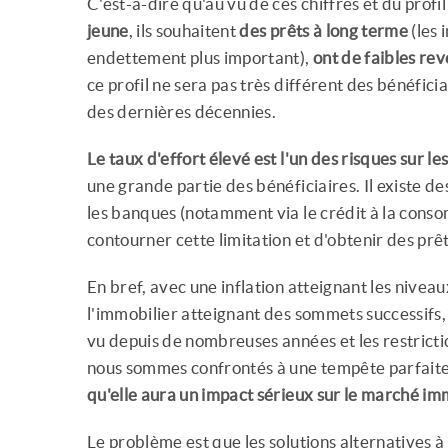
C'est-à-dire qu'au vu de ces chiffres et du prof
jeune
, ils souhaitent
des prêts à long terme
(les 
endettement plus important),
ont de faibles re
ce profil ne sera pas très différent des bénéfici
des dernières décennies.
Le taux d'effort élevé est l'un des risques sur l
une grande partie des bénéficiaires. Il existe d
les banques (notamment via le crédit à la cons
contourner cette limitation et d'obtenir des prê
En bref, avec une inflation atteignant les nivea
l'immobilier atteignant des sommets successifs, 
vu depuis de nombreuses années et les restrict
nous sommes confrontés à une tempête parfaite,
qu'elle aura un impact sérieux sur le marché imm
Le problème est que les solutions alternatives à 