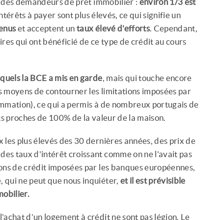
il des demandeurs de prêt immobilier :
environ 1/3 est
intérêts à payer sont plus élevés, ce qui signifie un
venus
et acceptent un
taux élevé d'efforts
. Cependant,
aires qui ont bénéficié de ce type de crédit au cours
esquels la BCE a mis en garde
, mais qui touche encore
es moyens de contourner les limitations imposées par
ommation), ce qui a permis à de nombreux portugais de
ts proches de 100% de la valeur de la maison.
ux les plus élevés des 30 dernières années, des prix de
des taux d'intérêt croissant comme on ne l'avait pas
ions de crédit imposées par les banques européennes,
 qui ne peut que nous inquiéter,
et il est prévisible
obilier.
l'achat d'un logement à crédit ne sont pas légion. Le