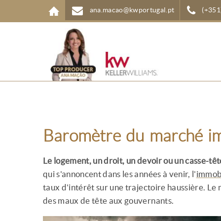
Aller au contenu principal
ana.macao@kwportugal.pt
(+351
Baromètre du marché im
Le logement, un droit, un devoir ou un casse-têt
qui s'annoncent dans les années à venir, l'
immobi
taux d'intérêt sur une trajectoire haussière. Le
des maux de tête aux gouvernants.