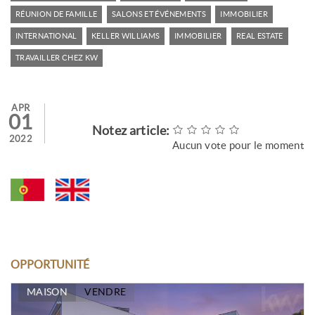
RÉUNION DE FAMILLE
SALONS ET ÉVÉNEMENTS
IMMOBILIER
INTERNATIONAL
KELLER WILLIAMS
IMMOBILIER
REAL ESTATE
TRAVAILLER CHEZ KW
APR
01
Notez article:
2022
Aucun vote pour le moment
OPPORTUNITÉ
MAISON
VENDRE