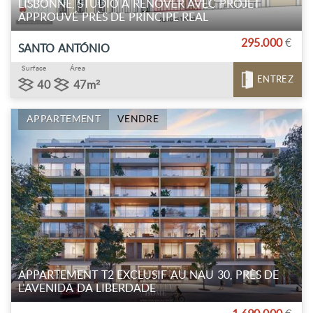
LISBONNE, STUDIO À RÉNOVER AVEC PROJET
APPROUVÉ PRÈS DE PRÍNCIPE REAL
295.000
€
SANTO ANTÓNIO
Surface
Área
ENTREZ
40
47m²
APPARTEMENT
VENDRE
APPARTEMENT T2 EXCLUSIF AU NAU 30, PRÈS DE
L'AVENIDA DA LIBERDADE