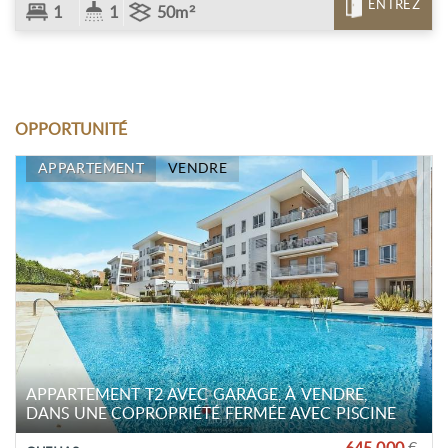
ENTREZ
1
1
50m²
OPPORTUNITÉ
APPARTEMENT
VENDRE
APPARTEMENT T2 AVEC GARAGE, À VENDRE,
DANS UNE COPROPRIÉTÉ FERMÉE AVEC PISCINE