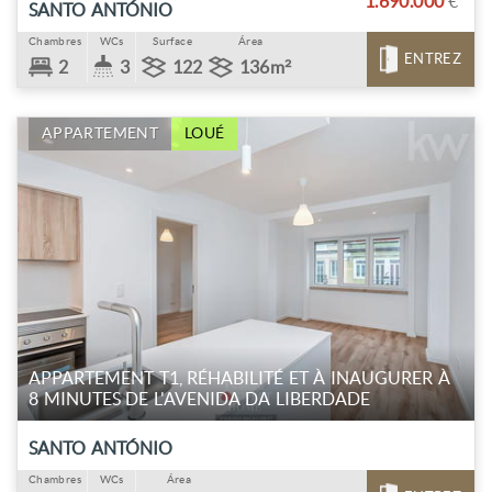
1.690.000
€
SANTO ANTÓNIO
Chambres
WCs
Surface
Área
ENTREZ
2
3
122
136m²
APPARTEMENT
LOUÉ
APPARTEMENT T1, RÉHABILITÉ ET À INAUGURER À
8 MINUTES DE L'AVENIDA DA LIBERDADE
SANTO ANTÓNIO
Chambres
WCs
Área