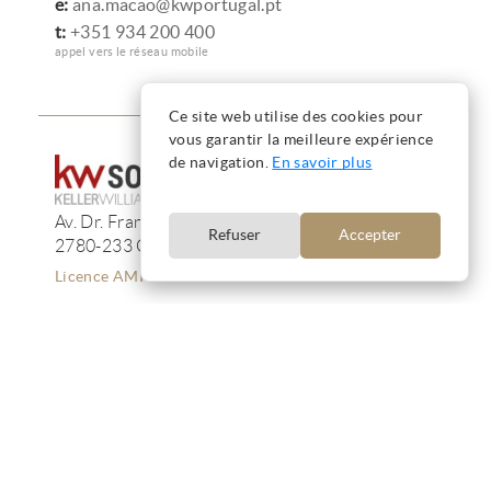
e:
ana.macao@kwportugal.pt
t:
+351 934 200 400
appel vers le réseau mobile
Ce site web utilise des cookies pour
vous garantir la meilleure expérience
de navigation.
En savoir plus
Av. Dr. Francisco de Sá Carneiro, 233, 13F
Refuser
Accepter
2780-233 Oeiras
Licence AMI 12223
Termes et conditions
Confidentialité
Cookies
Résolution des Litiges
Livre de Réclamations
Copyright © Ana Mação 2016 |
Produit par
CARLOS MAÇÃO