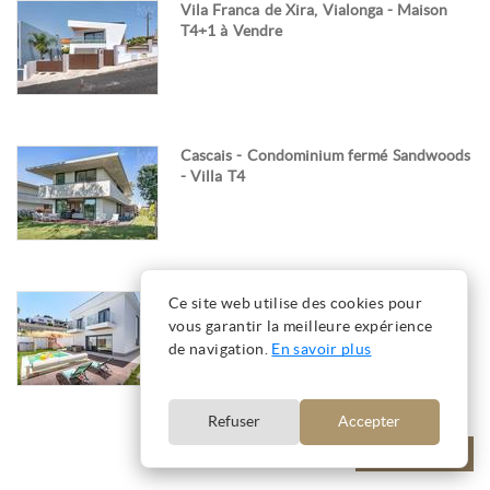
Vila Franca de Xira, Vialonga - Maison
T4+1 à Vendre
Cascais - Condominium fermé Sandwoods
- Villa T4
Vila Franca de Xira, Vialonga - Maison
Ce site web utilise des cookies pour
T4+1 à Louer
vous garantir la meilleure expérience
de navigation.
En savoir plus
Refuser
Accepter
VOIR PLUS