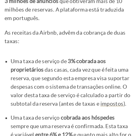
3 milhões de anúncios
que obtiveram mais de 10
milhões de reservas. A plataforma está traduzida
em português.
As receitas da Airbnb, advêm da cobrança de duas
taxas:
Uma taxa de serviço de
3% cobrada aos
proprietários
das casas, cada vez que é feita uma
reserva, que segundo esta empresa visa suportar
despesas com o sistema de transações online. O
valor desta taxa de serviço é calculado a partir do
subtotal da reserva (antes de taxas e
impostos
).
Uma taxa de serviço
cobrada aos hóspedes
sempre que uma reserva é confirmada. Esta taxa
é variável
entre 6% e 12%
e quanto mais alto for o