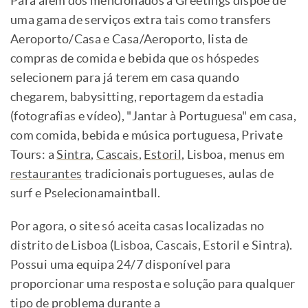
Para além dos mencionados a Greetings dispõe de
uma gama de serviços extra tais como transfers
Aeroporto/Casa e Casa/Aeroporto, lista de
compras de comida e bebida que os hóspedes
selecionem para já terem em casa quando
chegarem, babysitting, reportagem da estadia
(fotografias e vídeo), "Jantar à Portuguesa" em casa,
com comida, bebida e música portuguesa, Private
Tours: a
Sintra
,
Cascais
,
Estoril
, Lisboa, menus em
restaurantes
tradicionais portugueses, aulas de
surf e Pselecionamaintball.
Por agora, o site só aceita casas localizadas no
distrito de Lisboa (Lisboa, Cascais, Estoril e Sintra).
Possui uma equipa 24/7 disponível para
proporcionar uma resposta e solução para qualquer
tipo de problema durante a