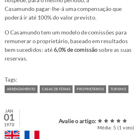
hóspede, para o mesmo período, a
Casamundo pagar-lhe-á uma compensação que
poderá ir até 100% do valor previsto.
O Casamundo tem um modelo de comissões para
remunerar o proprietário, baseado em resultados
bem sucedidos: até
6,0% de comissão
sobre as suas
reservas.
Tags:
ARRENDAMENTO
CASAS DE FÉRIAS
PROPRIETÁRIOS
TURISMO
JAN
01
Avalie o artigo:
1970
Média:
5
(
1
voto)