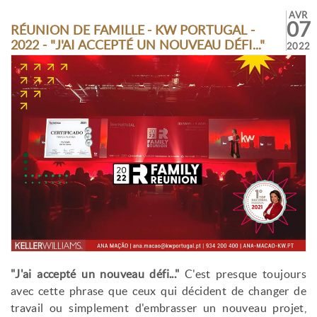
AVR
07
RÉUNION DE FAMILLE - KW PORTUGAL -
2022 - "J'AI ACCEPTÉ UN NOUVEAU DÉFI..."
2022
"J'ai accepté un nouveau défi..."
C'est presque toujours
avec cette phrase que ceux qui décident de changer de
travail ou simplement d'embrasser un nouveau projet,