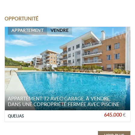
OPPORTUNITÉ
APPARTEMENT
VENDRE
APPARTEMENT T2 AVEC GARAGE, À VENDRE,
DANS UNE COPROPRIÉTÉ FERMÉE AVEC PISCINE
645.000
€
QUEIJAS