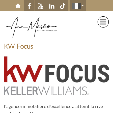
Aller au contenu principal
KW Focus
L'agence immobilière d'excellence a atteint la rive