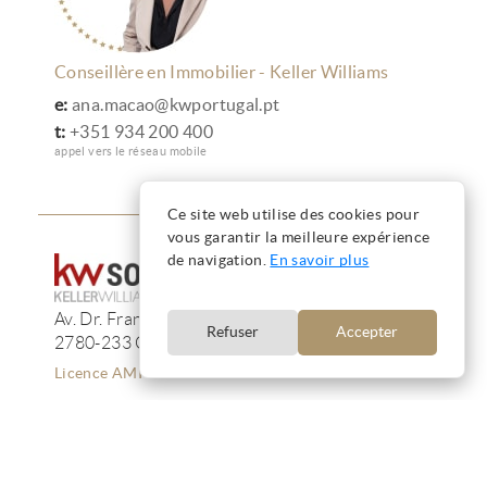
Conseillère en Immobilier - Keller Williams
e:
ana.macao@kwportugal.pt
t:
+351 934 200 400
appel vers le réseau mobile
Ce site web utilise des cookies pour
vous garantir la meilleure expérience
de navigation.
En savoir plus
Av. Dr. Francisco de Sá Carneiro, 233, 13F
Refuser
Accepter
2780-233 Oeiras
Licence AMI 12223
Termes et conditions
Confidentialité
Cookies