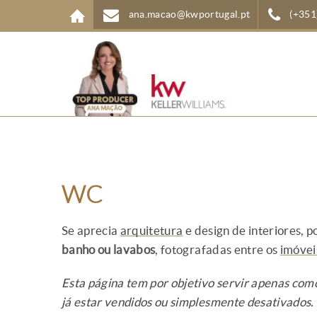
Passar para o conteúdo principal
ana.macao@kwportugal.pt
(+351
WC
Se aprecia
arquitetura
e design de interiores, 
banho ou lavabos
, fotografadas entre os
imóvei
Esta página tem por objetivo servir apenas com
já estar vendidos ou simplesmente desativados.