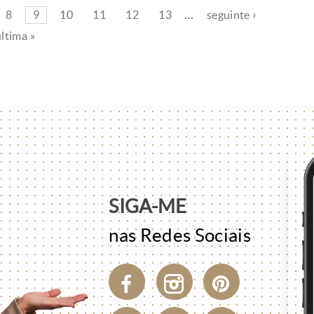
8
9
10
11
12
13
…
seguinte ›
última »
SIGA-ME
nas Redes Sociais