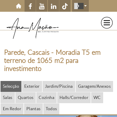
Passar para o conteúdo principal
Parede, Cascais - Moradia T5 em
terreno de 1065 m2 para
investimento
Selecção
Exterior
Jardim/Piscina
Garagem/Anexos
Salas
Quartos
Cozinha
Halls/Corredor
WC
Em Redor
Plantas
Todos