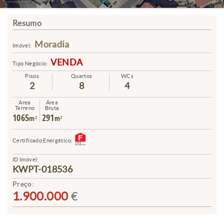
Resumo
Moradia
Imóvel:
VENDA
Tipo Negócio:
Pisos
Quartos
WCs
2
8
4
Area
Área
Terreno
Bruta
1065
291
m²
m²
Certificado Energético:
ID Imóvel:
KWPT-018536
Preço:
1.900.000
€