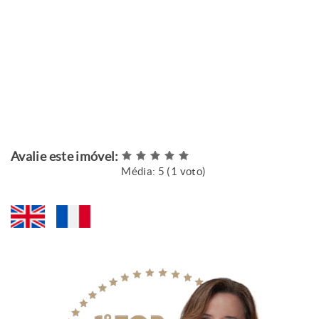
Avalie este imóvel:
Média:
5
(
1
voto)