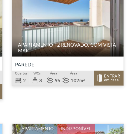
APARTAMENTO T2 RENOVADO, COM VISTA
MAR
PAREDE
Quartos
WCs
Área
Área
ENTRAR
em casa
2
3
96
102m²
APARTAMENTO
INDISPONÍVEL