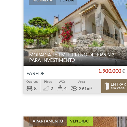
MORADIA
VENDA
MORADIA T5 EM TERRENO DE 1065 M2
PARA INVESTIMENTO
1.900.000
€
PAREDE
Quartos
Pisos
WCs
Área
ENTRAR
em casa
8
2
4
291m²
APARTAMENTO
VENDIDO