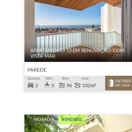
APARTAMENTO T2 EM RENOVAÇÃO, COM
VISTA MAR
PAREDE
Quartos
WCs
Área
Área
ENTRAR
em casa
2
3
96
102m²
MORADIA
VENDIDO