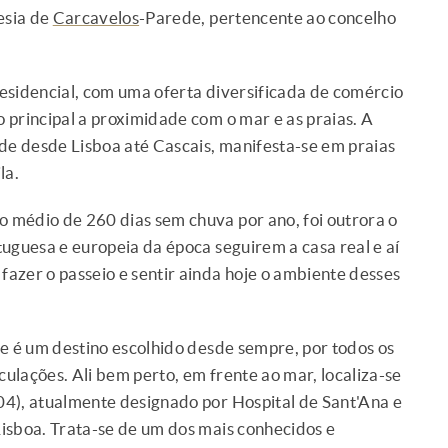
esia de
Carcavelos
-Parede, pertencente ao concelho
esidencial, com uma oferta diversificada de comércio
 principal a proximidade com o mar e as praias. A
nde desde Lisboa até Cascais, manifesta-se em praias
la.
 médio de 260 dias sem chuva por ano, foi outrora o
tuguesa e europeia da época seguirem a casa real e aí
 fazer o passeio e sentir ainda hoje o ambiente desses
de é um destino escolhido desde sempre, por todos os
culações. Ali bem perto, em frente ao mar, localiza-se
04), atualmente designado por Hospital de Sant'Ana e
isboa. Trata-se de um dos mais conhecidos e