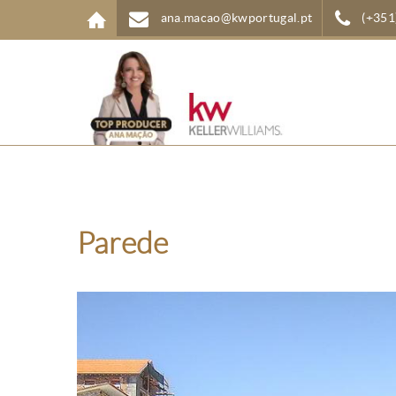
Passar para o conteúdo principal
ana.macao@kwportugal.pt
(+351
Parede