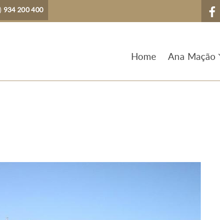
)
934 200 400
Home
Ana Mação