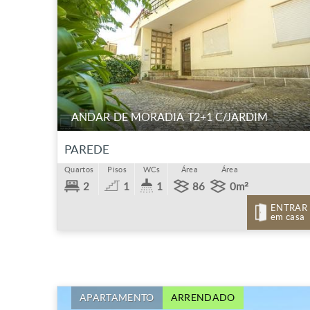
ANDAR DE MORADIA T2+1 C/JARDIM
PAREDE
Quartos
Pisos
WCs
Área
Área
2
1
1
86
0m²
ENTRAR
em casa
APARTAMENTO
ARRENDADO