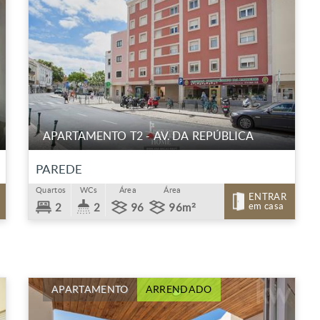
APARTAMENTO T2 - AV. DA REPÚBLICA
PAREDE
Quartos
WCs
Área
Área
ENTRAR
em casa
2
2
96
96m²
APARTAMENTO
ARRENDADO