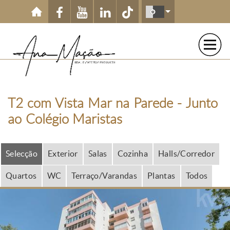
Passar para o conteúdo principal
T2 com Vista Mar na Parede - Junto
ao Colégio Maristas
Selecção
Exterior
Salas
Cozinha
Halls/Corredor
Quartos
WC
Terraço/Varandas
Plantas
Todos