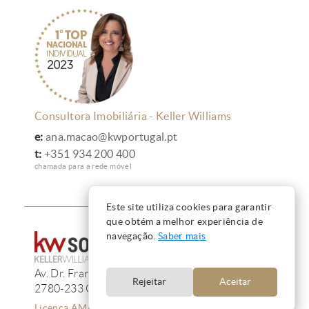
Consultora Imobiliária - Keller Williams
e:
ana.macao@kwportugal.pt
t:
+351 934 200 400
chamada para a rede móvel
Este site utiliza cookies para garantir
que obtém a melhor experiência de
navegação.
Saber mais
Av. Dr. Francisco de Sá Carneiro, 233, 13F
Rejeitar
Aceitar
2780-233 Oeiras
Licença AMI 12223