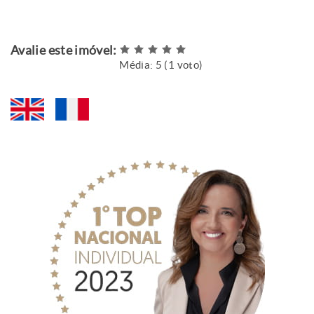
Avalie este imóvel:
Média:
5
(
1
voto)