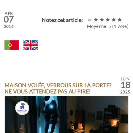
APR
07
Notez cet article:
Moyenne:
5
(
1
vote)
2016
JUIN
18
MAISON VOLÉE, VERROUS SUR LA PORTE?
NE VOUS ATTENDEZ PAS AU PIRE!
2025