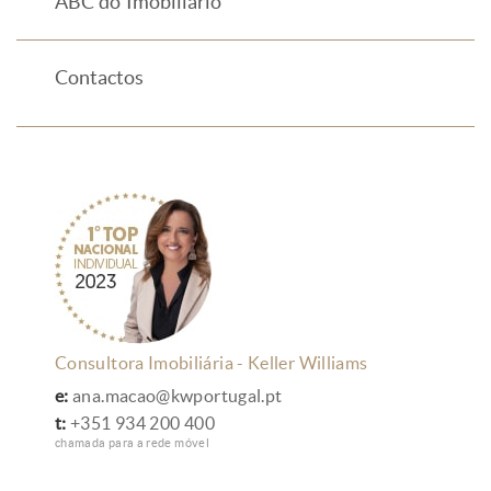
ABC do Imobiliário
Contactos
Consultora Imobiliária - Keller Williams
e:
ana.macao@kwportugal.pt
t:
+351 934 200 400
chamada para a rede móvel