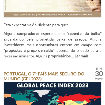
Esta expectativa é suficiente para que:
Alguns
compradores
esperem pelo
"rebentar da bolha"
aguardando pela prometida baixa de preços. Alguns
investidores mais oportunistas
entrem em campo com
"
propostas a preço de saldo"
, apontando o dedo para a
recessão iminente. Alguns
proprietários
...
Ler mais
JUN
30
PORTUGAL, O 7º PAÍS MAIS SEGURO DO
MUNDO (GPI 2023)
2022