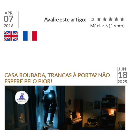
APR
07
Avalie este artigo:
Média:
5
(
1
voto)
2016
JUN
18
CASA ROUBADA, TRANCAS À PORTA? NÃO
ESPERE PELO PIOR!
2025