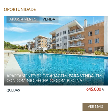
OPORTUNIDADE
APARTAMENTO
VENDA
APARTAMENTO T2 C/GARAGEM, PARA VENDA, EM
CONDOMINIO FECHADO COM PISCINA
645.000
€
QUEIJAS
VER MAIS