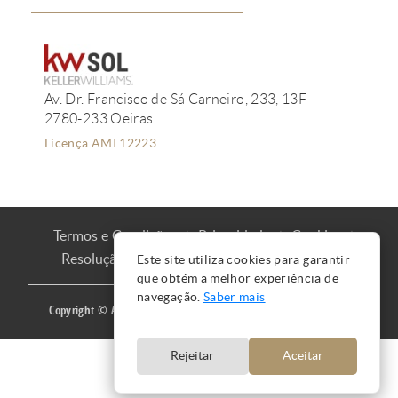
Av. Dr. Francisco de Sá Carneiro, 233, 13F
2780-233 Oeiras
Licença AMI 12223
Termos e Condições
Privacidade
Cookies
Resolução de Litígios
Livro de Reclamações
Este site utiliza cookies para garantir
que obtém a melhor experiência de
navegação.
Saber mais
Copyright © Ana Mação 2016 |
Produzido por
CARLOS MAÇÃO
Rejeitar
Aceitar