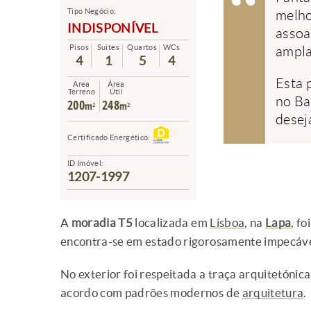
Tipo Negócio:
melho
INDISPONÍVEL
assoa
Pisos
Suites
Quartos
WCs
ampla
4
1
5
4
Esta 
Area
Área
Terreno
Útil
no Ba
200
248
m²
m²
desej
Certificado Energético:
ID Imóvel:
1207-1997
A
moradia T5
localizada em
Lisboa
, na
Lapa
, f
encontra-se em estado rigorosamente impecáve
No exterior foi respeitada a traça arquitetónica
acordo com padrões modernos de
arquitetura
.