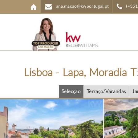
Passar para o conteúdo principal
ana.macao@kwportugal.pt
(+351
Lisboa - Lapa, Moradia T5
Selecção
Terraço/Varandas
Ja