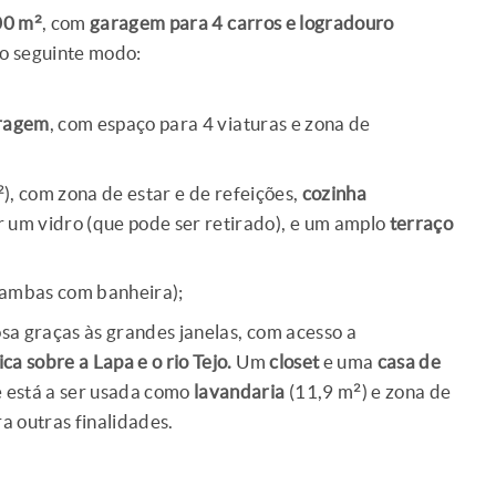
00 m²
, com
garagem para 4 carros e logradouro
do seguinte modo:
ragem
, com espaço para 4 viaturas e zona de
), com zona de estar e de refeições,
cozinha
 um vidro (que pode ser retirado), e um amplo
terraço
(ambas com banheira);
sa graças às grandes janelas, com acesso a
ica sobre a Lapa e o rio Tejo.
Um
closet
e uma
casa de
e está a ser usada como
lavandaria
(11,9 m²) e zona de
a outras finalidades.