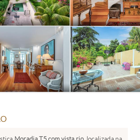
ÃO
stica
Moradia T5 com vista rio
, localizada na