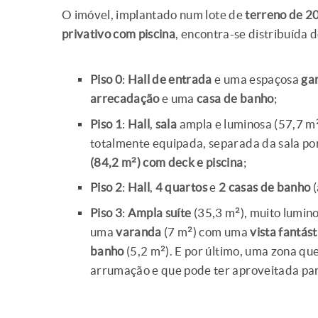
O imóvel, implantado num lote de
terreno de 2
privativo com piscina
, encontra-se distribuída 
Piso 0
:
Hall de entrada
e uma espaçosa
ga
arrecadação
e uma
casa de banho
;
Piso 1
:
Hall
,
sala
ampla e luminosa (57,7 m²
totalmente equipada, separada da sala por
(84,2 m²) com deck e piscina
;
Piso 2
:
Hall
,
4 quartos
e
2 casas de banho
Piso 3
:
Ampla suíte
(35,3 m²), muito lumino
uma
varanda
(7 m²) com uma
vista fantást
banho
(5,2 m²). E por último, uma zona qu
arrumação e que pode ter aproveitada par