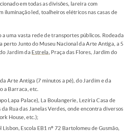
cionado em todas as divisões, lareira com
 iluminação led, toalheiros elétricos nas casas de
o a uma vasta rede de transportes públicos. Rodeada
ca perto Junto do Museu Nacional da Arte Antiga, a 5
 do Jardim da
Estrela
, Praça das Flores, Jardim do
a Arte Antiga (7 minutos a pé), do Jardim e da
o a Barraca, etc.
ppo Lapa Palace), La Boulangerie, Lezíria Casa de
os da Rua das Janelas Verdes, onde encontra diversos
rk House, etc.);
l Lisbon, Escola EB1 nº 72 Bartolomeu de Gusmão,