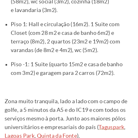
(58m2), wc social (3m2), cozinha (18m2)
e lavandaria (3m2).
Piso 1: Hall e circulação (16m2). 1 Suite com
Closet (com 28 m2 e casa de banho 6m2) e
terraço (8m2), 2 quartos (23m2 e 19m2) com
varandas (de 8m2 e 4m2), wc (5m2).
Piso -1: 1 Suite (quarto 15m2 e casa de banho
com 3m2) e garagem para 2 carros (72m2).
Zona muito tranquila, lado a lado com o campo de
golfe, a 5 minutos da A5 e do IC19 e com todos os
serviços mesmo à porta. Junto aos maiores pólos
universitários e empresariais do país (
Taguspark
,
Lagoas Park
,
Quinta da Fonte
).