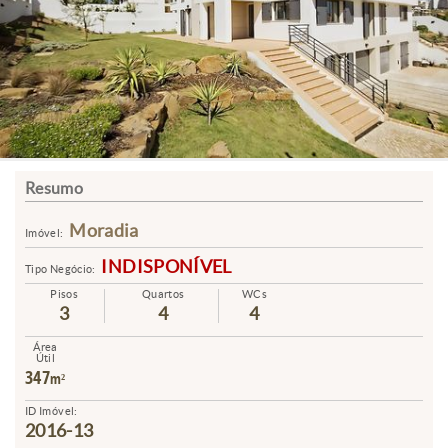
Resumo
Moradia
Imóvel:
INDISPONÍVEL
Tipo Negócio:
Pisos
Quartos
WCs
3
4
4
Área
Útil
347
m²
ID Imóvel:
2016-13