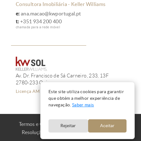
Consultora Imobiliária - Keller Williams
e:
ana.macao@kwportugal.pt
t:
+351 934 200 400
chamada para a rede móvel
Av. Dr. Francisco de Sá Carneiro, 233, 13F
2780-233 Oeiras
Licença AMI 12223
Este site utiliza cookies para garantir
que obtém a melhor experiência de
navegação.
Saber mais
Termos e Condições
Privacidade
Cookies
Rejeitar
Aceitar
Resolução de Litígios
Livro de Reclamações