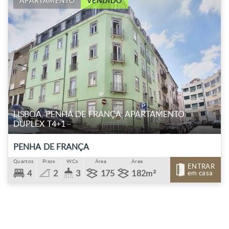
APARTAMENTO
VENDIDO
LISBOA, PENHA DE FRANÇA, APARTAMENTO
DUPLEX T4+1
PENHA DE FRANÇA
Quartos
Pisos
WCs
Área
Área
ENTRAR
4
2
3
175
182m²
em casa