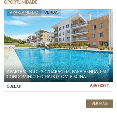
OPORTUNIDADE
APARTAMENTO
VENDA
APARTAMENTO T2 C/GARAGEM, PARA VENDA, EM
CONDOMINIO FECHADO COM PISCINA
645.000
€
QUEIJAS
VER MAIS