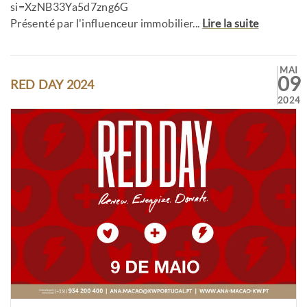
si=XzNB33Ya5d7zng6G
Présenté par l'influenceur immobilier...
Lire la suite
MAI
09
RED DAY 2024
2024