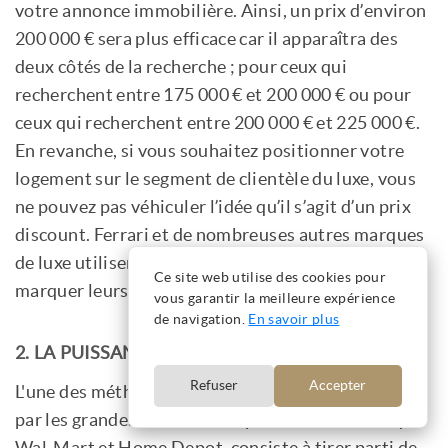
votre annonce immobilière. Ainsi, un prix d’environ
200 000 € sera plus efficace car il apparaîtra des
deux côtés de la recherche ; pour ceux qui
recherchent entre 175 000 € et 200 000 € ou pour
ceux qui recherchent entre 200 000 € et 225 000 €.
En revanche, si vous souhaitez positionner votre
logement sur le segment de clientèle du luxe, vous
ne pouvez pas véhiculer l’idée qu’il s’agit d’un prix
discount. Ferrari et de nombreuses autres marques
de luxe utilisent également cette méthode pour
Ce site web utilise des cookies pour
marquer leurs produits.
vous garantir la meilleure expérience
de navigation.
En savoir plus
2. LA PUISSANCE DE QUATRE ET SEPT
Refuser
Accepter
L'une des méthodes de marquage des prix, utilisée
par les grandes chaînes de supermarchés telles que