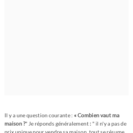
Comment comptez-vous vendre votre
maison ?
Combien vaut vôtre maison?
Comment connaître le prix de vente idéal
pour votre maison ?
Prix psychologique, les détails comptent
aussi !
Plus-values, impôts et autres dépenses...
Conclusions
Il y a une question courante :
« Combien vaut ma
maison ?
" Je réponds généralement
:
" il n'y a pas de
prix unique pour vendre sa maison, tout se résume