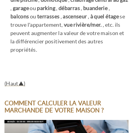
,
garage
ou
parking
,
débarras
,
buanderie
,
balcons
ou
terrasses
,
ascenseur
,
à quel étage
se
trouve l'appartement,
vue rivière/mer.
, etc. ils
peuvent augmenter la valeur de votre maison et
la différencier positivement des autres
propriétés.
(Haut▲)
COMMENT CALCULER LA VALEUR
MARCHANDE DE VOTRE MAISON ?