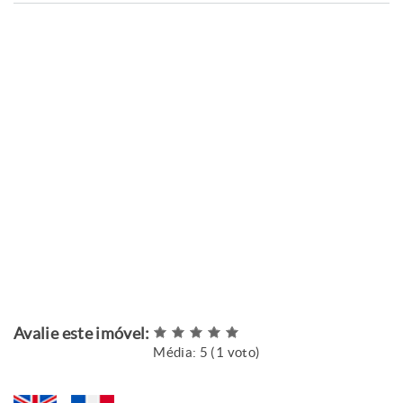
Avalie este imóvel:
Média:
5
(
1
voto)