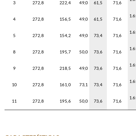
3
272,8
222,4
49,0
61,5
71,6
1.6
4
272,8
156,5
49,0
61,5
71,6
1.6
5
272,8
154,2
49,0
73,4
71,6
1.6
8
272,8
195,7
50,0
73,6
71,6
1.6
9
272,8
218,5
49,0
73,6
71,6
1.6
10
272,8
161,0
73,1
73,4
71,6
1.6
11
272,8
195,6
50,0
73,6
71,6