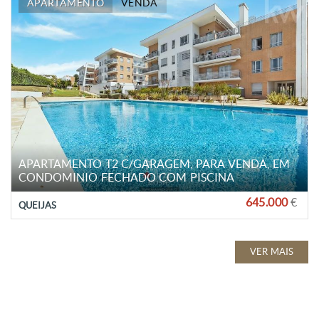
APARTAMENTO
VENDA
APARTAMENTO T2 C/GARAGEM, PARA VENDA, EM
CONDOMINIO FECHADO COM PISCINA
645.000
€
QUEIJAS
VER MAIS