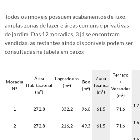
Todos os
imóveis
possuem acabamentos de luxo,
amplas zonas de lazer e áreas comuns e privativas
de jardim. Das 12 moradias, 3 já se encontram
vendidas, as restantes ainda disponíveis podem ser
consultadas na tabela em baixo:
Terraço
Área
Zona
Logradouro
Moradia
Box
+
Habitacional
Técnica
(m²)
Nº
(m²)
Varandas
(m²)
(m²)
(m²)
1.7
1
272,8
332,2
96,6
61,5
71,6
1.6
2
272,8
216,2
49,3
61,5
71,6
1.6