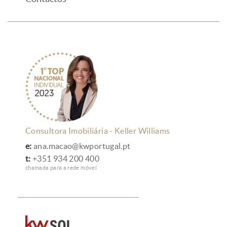
Consultora Imobiliária - Keller Williams
e:
ana.macao@kwportugal.pt
t:
+351 934 200 400
chamada para a rede móvel