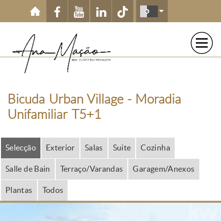
Passar para o conteúdo principal
Bicuda Urban Village - Moradia
Unifamiliar T5+1
Selecção
Exterior
Salas
Suite
Cozinha
Salle de Bain
Terraço/Varandas
Garagem/Anexos
Plantas
Todos