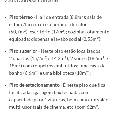
3 pisos, da seguinte forma:
Piso térreo
- Hall de entrada (8,8m²); sala de
estar c/lareira e recuperador de calor
(50,7m²); escritório (17m²); cozinha totalmente
equipada; dispensa e lavabo social (2,55m²);
Piso superior
- Neste piso estão localizados
2 quartos (15,2m² e 14,2m²); 2 suites (18,5m² e
18m²) com roupeiros embutidos; uma casa-de-
banho (6,6m²) e uma biblioteca (10m²);
Piso de estacionamento
- É neste piso que fica
localizada a garagem box fechada, com
capacidade para 4 viaturas, bem como um salão
multi-usos (sala de cinema, etc.) com 62m².