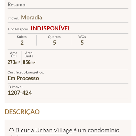
Resumo
Moradia
Imóvel:
INDISPONÍVEL
Tipo Negócio:
Suites
Quartos
WCs
2
5
5
Área
Área
Útil
Bruta
273
856
m²
m²
Certificado Energético:
Em Processo
ID Imóvel:
1207-424
DESCRIÇÃO
O
Bicuda Urban Village
é um
condomínio