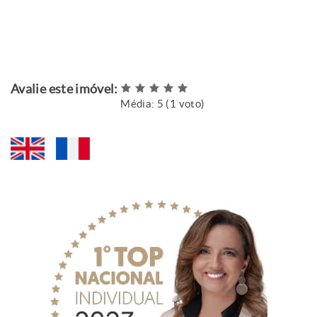
Avalie este imóvel:
Média:
5
(
1
voto)