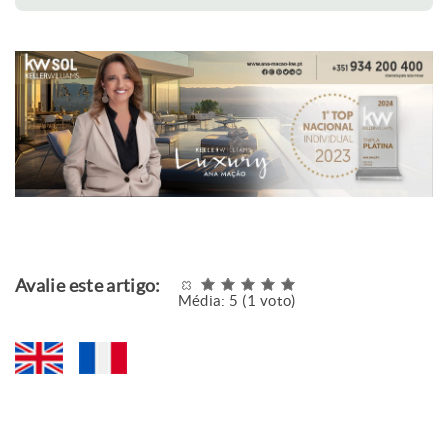
Avalie este artigo:
Média:
5
(
1
voto)