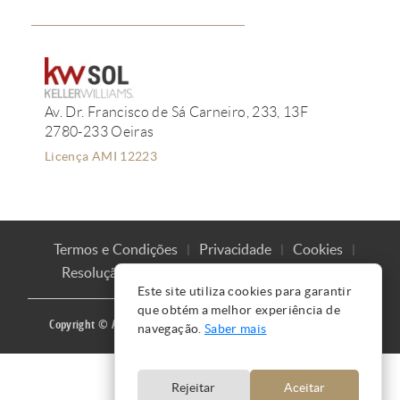
Av. Dr. Francisco de Sá Carneiro, 233, 13F
2780-233 Oeiras
Licença AMI 12223
Termos e Condições
Privacidade
Cookies
Resolução de Litígios
Livro de Reclamações
Este site utiliza cookies para garantir
que obtém a melhor experiência de
Copyright © Ana Mação 2016 |
Produzido por
CARLOS MAÇÃO
navegação.
Saber mais
Rejeitar
Aceitar