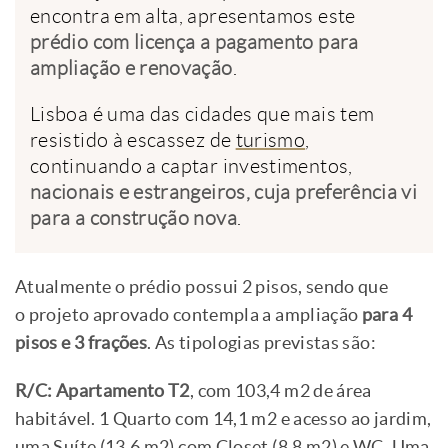
encontra em alta, apresentamos este
prédio com licença a pagamento para
ampliação e renovação
.
Lisboa é uma das cidades que mais tem
resistido à escassez de
turismo
,
continuando a captar investimentos,
nacionais e estrangeiros, cuja preferência vi
para a construção nova
.
Atualmente o prédio possui 2 pisos, sendo que
o projeto aprovado contempla a ampliação
para 4
pisos e 3 frações
. As tipologias previstas são:
R/C: Apartamento T2
, com 103,4 m2 de área
habitável. 1 Quarto com 14,1 m2 e acesso ao jardim,
uma Suíte (13,6 m2) com Closet (8,8 m2) e WC. Uma