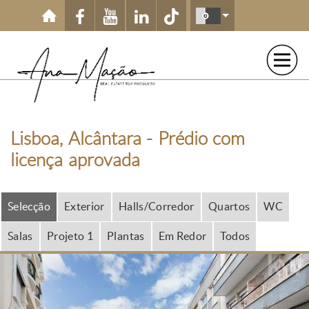
Passar para o conteúdo principal
Lisboa, Alcântara - Prédio com
licença aprovada
Selecção
Exterior
Halls/Corredor
Quartos
WC
Salas
Projeto 1
Plantas
Em Redor
Todos