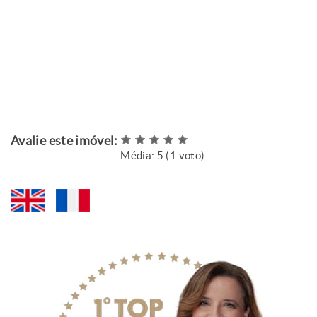
Avalie este imóvel:
Média:
5
(
1
voto)