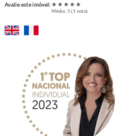
Avalie este imóvel:
Média:
5
(
1
voto)