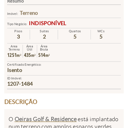
Resumo
Terreno
Imóvel:
INDISPONÍVEL
Tipo Negócio:
Pisos
Suites
Quartos
WCs
3
2
5
5
Area
Área
Área
Terreno
Útil
Bruta
1251
435
514
m²
m²
m²
Certificado Energético:
Isento
ID Imóvel:
1207-1484
DESCRIÇÃO
O
Oeiras Golf & Residence
está implantado
num terreno com amplos espaços verdes,