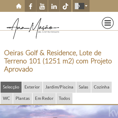
Passar para o conteúdo principal
Oeiras Golf & Residence, Lote de
Terreno 101 (1251 m2) com Projeto
Aprovado
Selecção
Exterior
Jardim/Piscina
Salas
Cozinha
WC
Plantas
Em Redor
Todos