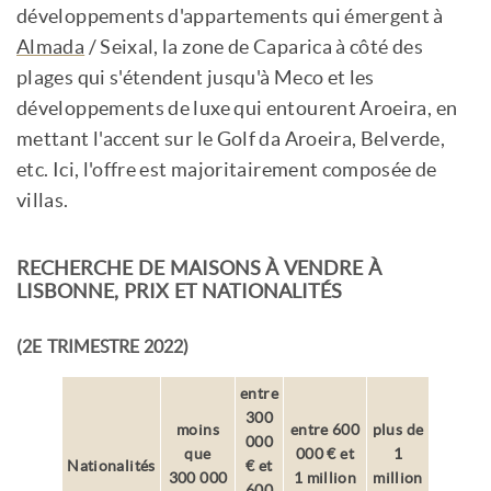
développements d'appartements qui émergent à
Almada
/ Seixal, la zone de Caparica à côté des
plages qui s'étendent jusqu'à Meco et les
développements de luxe qui entourent Aroeira, en
mettant l'accent sur le Golf da Aroeira, Belverde,
etc. Ici, l'offre est majoritairement composée de
villas.
RECHERCHE DE MAISONS À VENDRE À
LISBONNE, PRIX ET NATIONALITÉS
(2E TRIMESTRE 2022)
entre
300
moins
entre 600
plus de
000
que
000 € et
1
Nationalités
€ et
300 000
1 million
million
600