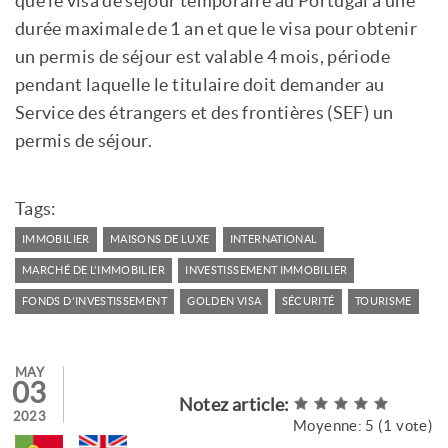
que le visa de séjour temporaire au Portugal a une
durée maximale de 1 an et que le visa pour obtenir
un permis de séjour est valable 4 mois, période
pendant laquelle le titulaire doit demander au
Service des étrangers et des frontières (SEF) un
permis de séjour.
Tags:
IMMOBILIER
MAISONS DE LUXE
INTERNATIONAL
MARCHÉ DE L'IMMOBILIER
INVESTISSEMENT IMMOBILIER
FONDS D'INVESTISSEMENT
GOLDEN VISA
SÉCURITÉ
TOURISME
MAY
03
Notez article:
2023
Moyenne:
5
(
1
vote)