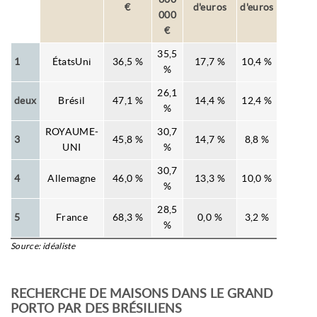
€
d'euros
d'euros
000
€
35,5
1
ÉtatsUni
36,5 %
17,7 %
10,4 %
%
26,1
deux
Brésil
47,1 %
14,4 %
12,4 %
%
ROYAUME-
30,7
3
45,8 %
14,7 %
8,8 %
UNI
%
30,7
4
Allemagne
46,0 %
13,3 %
10,0 %
%
28,5
5
France
68,3 %
0,0 %
3,2 %
%
Source: idéaliste
RECHERCHE DE MAISONS DANS LE GRAND
PORTO PAR DES BRÉSILIENS