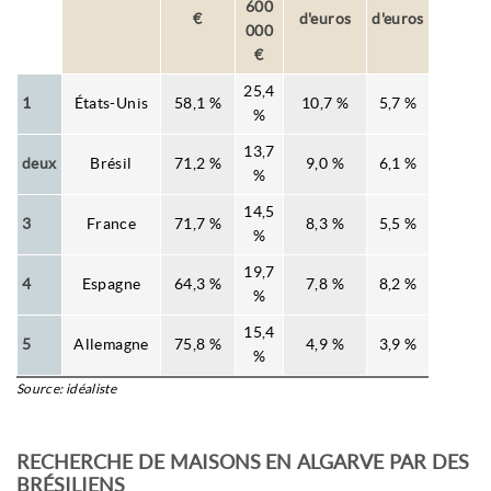
600
€
d'euros
d'euros
000
€
25,4
1
États-Unis
58,1 %
10,7 %
5,7 %
%
13,7
deux
Brésil
71,2 %
9,0 %
6,1 %
%
14,5
3
France
71,7 %
8,3 %
5,5 %
%
19,7
4
Espagne
64,3 %
7,8 %
8,2 %
%
15,4
5
Allemagne
75,8 %
4,9 %
3,9 %
%
Source: idéaliste
RECHERCHE DE MAISONS EN ALGARVE PAR DES
BRÉSILIENS