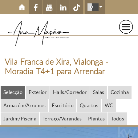
Passar para o conteúdo principal
Vila Franca de Xira, Vialonga -
Moradia T4+1 para Arrendar
Selecção
Exterior
Halls/Corredor
Salas
Cozinha
Armazém/Arrumos
Escritório
Quartos
WC
Jardim/Piscina
Terraço/Varandas
Plantas
Todos