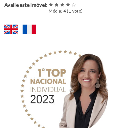
Avalie este imóvel:
Média:
4
(
1
voto)