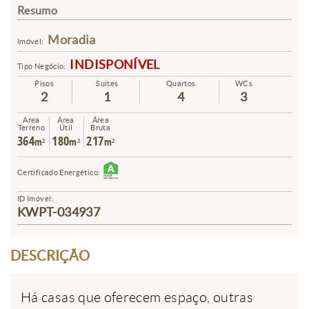
Resumo
Moradia
Imóvel:
INDISPONÍVEL
Tipo Negócio:
Pisos
Suites
Quartos
WCs
2
1
4
3
Area
Área
Área
Terreno
Útil
Bruta
364
180
217
m²
m²
m²
Certificado Energético:
ID Imóvel:
KWPT-034937
DESCRIÇÃO
Há casas que oferecem espaço, outras