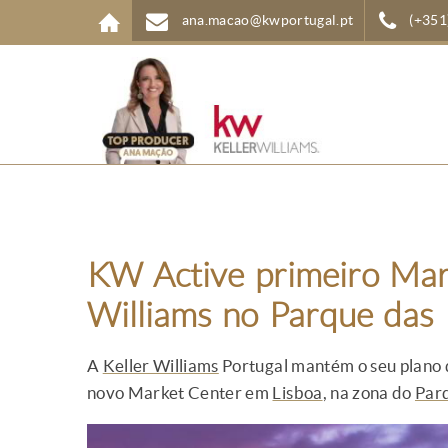
Passar para o conteúdo principal
ana.macao@kwportugal.pt
(+351
KW Active primeiro Mar
Williams no Parque das
A
Keller Williams
Portugal mantém o seu plano 
novo Market Center em
Lisboa
, na zona do
Par