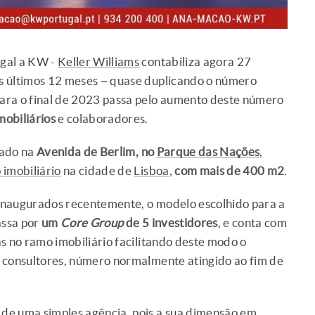
ugal a KW -
Keller Williams
contabiliza agora 27
s últimos 12 meses – quase duplicando o número
 para o final de 2023 passa pelo aumento deste número
mobiliários
e colaboradores.
zado na
Avenida de Berlim, no
Parque das Nações
,
imobiliário
na cidade de
Lisboa
,
com mais de 400 m2
.
inaugurados recentemente, o modelo escolhido para a
assa por
um
Core Group
de 5 investidores
, e conta com
s no ramo imobiliário facilitando deste modo o
0 consultores, número normalmente atingido ao fim de
de uma simples agência, pois a sua dimensão em