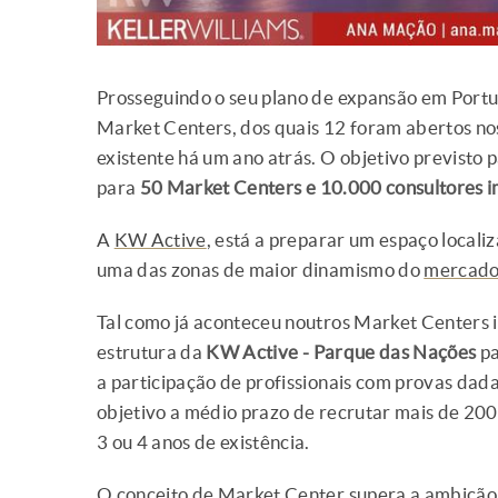
Prosseguindo o seu plano de expansão em Port
Market Centers, dos quais 12 foram abertos no
existente há um ano atrás. O objetivo previsto
para
50 Market Centers e 10.000 consultores i
A
KW Active
, está a preparar um espaço locali
uma das zonas de maior dinamismo do
mercado 
Tal como já aconteceu noutros Market Centers 
estrutura da
KW Active - Parque das Nações
p
a participação de profissionais com provas dada
objetivo a médio prazo de recrutar mais de 20
3 ou 4 anos de existência.
O conceito de Market Center supera a ambição 