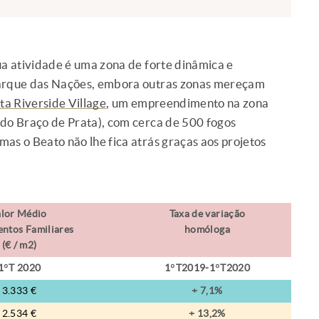
ua atividade é uma zona de forte dinâmica e
 Parque das Nações, embora outras zonas mereçam
ta Riverside Village
, um empreendimento na zona
 do Braço de Prata), com cerca de 500 fogos
 mas o Beato não lhe fica atrás graças aos projetos
alor Médio
Taxa de variação
ntos Familiares
homóloga
(€ / m2)
1ºT 2020
1ºT2019-1ºT2020
3.333 €
+ 7,1%
2.534 €
+ 13,2%