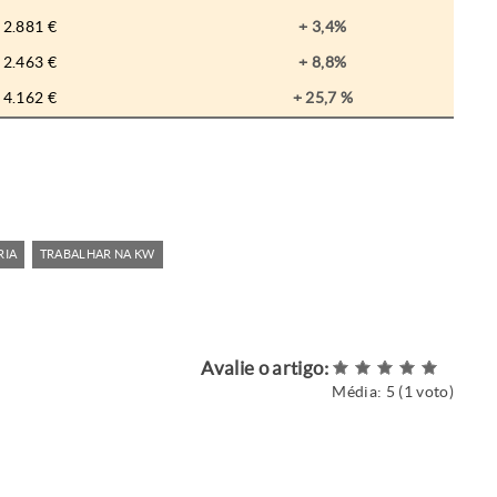
2.881 €
+ 3,4%
2.463 €
+ 8,8%
4.162 €
+ 25,7 %
RIA
TRABALHAR NA KW
Avalie o artigo:
Média:
5
(
1
voto)