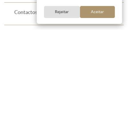
Contactos
Rejeitar
Aceitar
Consultora Imobiliária - Keller Williams
e:
ana.macao@kwportugal.pt
t:
+351 934 200 400
chamada para a rede móvel