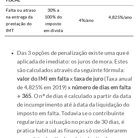
FISCAL
Falta ou atraso
30% a
na entrega da
100% do
4,825%/ano
4%/ano
prestação do
imposto
IMT
em dívida
Das 3 opções de penalização existe uma que é
aplicada de imediato: os juros de mora. Estes
são calculados através da seguinte fórmula:
valor do IMI em falta
x
taxa de juro
(Taxa anual
de 4,825% em 2019) x
número de dias em falta
÷ 365
. O nº de dias é calculado a partir da data
de incumprimento até à data da liquidação do
imposto em falta. Todavia se o contribuinte
regularizar a situação no prazo de 30 dias, é
pratica habitual as finanças só considerarem