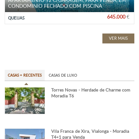
APARTAMENTO T2 C/GARAGEM, PARA VENDA, EM
CONDOMINIO FECHADO COM PISCINA
645.000
€
QUEIJAS
VER MAIS
CASAS + RECENTES
CASAS DE LUXO
Torres Novas - Herdade de Charme com
Moradia T6
Vila Franca de Xira, Vialonga - Moradia
T4+1 para Venda