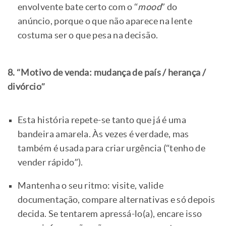
envolvente bate certo com o “
mood
” do
anúncio, porque o que não aparece na lente
costuma ser o que pesa na decisão.
8. “Motivo de venda: mudança de país / herança /
divórcio”
Esta história repete-se tanto que já é uma
bandeira amarela. Às vezes é verdade, mas
também é usada para criar urgência (“tenho de
vender rápido”).
Mantenha o seu ritmo: visite, valide
documentação, compare alternativas e só depois
decida. Se tentarem apressá-lo(a), encare isso