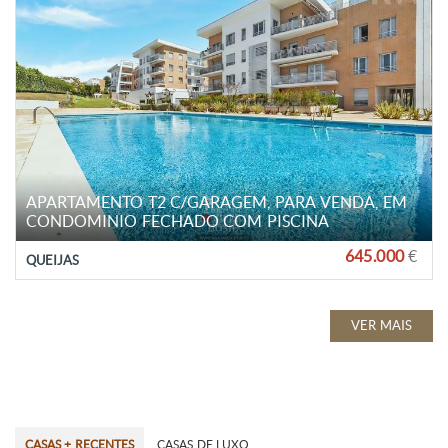
APARTAMENTO T2 C/GARAGEM, PARA VENDA, EM
CONDOMINIO FECHADO COM PISCINA
645.000
€
QUEIJAS
VER MAIS
CASAS + RECENTES
CASAS DE LUXO