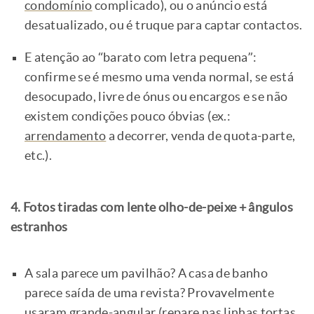
condomínio
complicado), ou o anúncio está
desatualizado, ou é truque para captar contactos.
E atenção ao “barato com letra pequena”:
confirme se é mesmo uma venda normal, se está
desocupado, livre de ónus ou encargos e se não
existem condições pouco óbvias (ex.:
arrendamento
a decorrer, venda de quota-parte,
etc.).
4. Fotos tiradas com lente olho-de-peixe + ângulos
estranhos
A sala parece um pavilhão? A casa de banho
parece saída de uma revista? Provavelmente
usaram grande-angular (repare nas linhas tortas