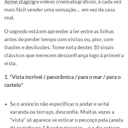
home staging
e vídeos cinematográficos, é cada vez
mais fácil vender uma sensação… em vez da casa
real.
O segredo está em aprender a ler entre as linhas
antes de perder tempo com visitas ou, pior, com
ilusões e desilusões. Tome nota destes 10 sinais
clássicos que merecem desconfiança logo à primeira
vista.
1. “Vista incrível / panorâmica / para o mar / para o
castelo”
Se o anúncio não especificar o andar e se há
varanda ou terraço, desconfie. Muitas vezes a
“vista” só aparece se esticar o pescoço pela janela
da cozinha no 1.º andar traseiro… e o dia estiver