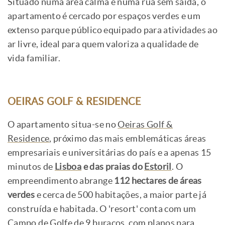
Situado numa área calma e numa rua sem saída, o
apartamento é cercado por espaços verdes e um
extenso parque público equipado para atividades ao
ar livre, ideal para quem valoriza a qualidade de
vida familiar.
OEIRAS GOLF & RESIDENCE
O apartamento situa-se no
Oeiras Golf &
Residence
, próximo das mais emblemáticas áreas
empresariais e universitárias do país e a apenas 15
minutos de
Lisboa
e das praias do
Estoril
. O
empreendimento abrange
112 hectares de áreas
verdes
e cerca de 500 habitações, a maior parte já
construída e habitada. O 'resort' conta com um
Campo de Golfe de 9 buracos, com planos para