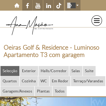
Passar para o conteúdo principal
Oeiras Golf & Residence - Luminoso
Apartamento T3 com garagem
Selecção
Exterior
Halls/Corredor
Salas
Suite
Quartos
Cozinha
WC
Em Redor
Terraço/Varandas
Garagem/Anexos
Plantas
Todos