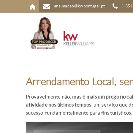
Passar para o conteúdo principal
ana.macao@kwportugal.pt
(+351
Arrendamento Local, ser
Provavelmente não, mas
é mais um prego no ca
atividade nos últimos tempos
, um serviço que 
sucesso fundamentalmente para fins turísticos