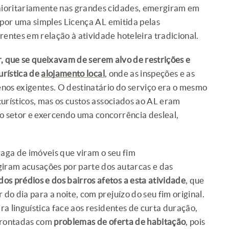
aioritariamente nas grandes cidades, emergiram em
 por uma simples Licença AL emitida pelas
ntes em relação à atividade hoteleira tradicional.
r, que se queixavam de serem alvo de restrições e
urística de
alojamento local
, onde as inspeções e as
os exigentes. O destinatário do serviço era o mesmo
 turísticos, mas os custos associados ao AL eram
 setor e exercendo uma concorrência desleal,
vaga de imóveis que viram o seu fim
urgiram acusações por parte dos autarcas e das
os prédios e dos bairros afetos a esta atividade
, que
 do dia para a noite, com prejuízo do seu fim original.
a linguística face aos residentes de curta duração,
nfrontadas com
problemas de oferta de habitação
, pois