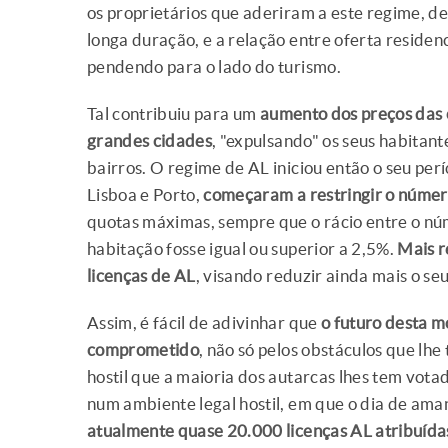
os proprietários que aderiram a este regime, d
longa duração, e a relação entre oferta residen
pendendo para o lado do turismo.
Tal contribuiu para um
aumento dos preços das c
grandes cidades
, "expulsando" os seus habitant
bairros. O regime de AL iniciou então o seu p
Lisboa e Porto,
começaram a restringir o númer
quotas máximas, sempre que o rácio entre o nú
habitação fosse igual ou superior a 2,5%.
Mais r
licenças de AL
, visando reduzir ainda mais o se
Assim, é fácil de adivinhar que
o futuro desta m
comprometido
, não só pelos obstáculos que lhe
hostil que a maioria dos autarcas lhes tem vota
num ambiente legal hostil, em que o dia de am
atualmente quase 20.000 licenças AL atribuída