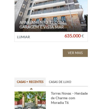
APARTAMENTO T2 COM
GARAGEM E VISTA MAR
635.000
€
LUMIAR
VER MAIS
CASAS + RECENTES
CASAS DE LUXO
Torres Novas - Herdade
de Charme com
Moradia T6