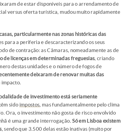
eixaram de estar disponíveis para o arrendamento de
cial versus oferta turística, mudou muito rapidamente
asas, particularmente nas zonas históricas das
es para a periferia e descaracterizando os seus
eríodo de contração: as Câmaras, nomeadamente as de
o de licenças em determinadas freguesias
, criando
mero destas unidades e o número de fogos de
ecentemente deixaram de renovar muitas das
u impacto.
odalidade de investimento está seriamente
 têm sido
impostos
, mas fundamentalmente pelo clima
do. Ora, o investimento não gosta de risco envolvido
anhã é uma grande interrogação.
Só em Lisboa existem
s
, sendo que 3.500 delas estão inativas (muito por