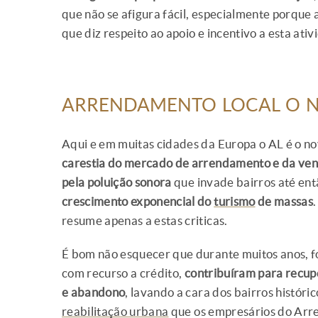
que não se afigura fácil, especialmente porqu
que diz respeito ao apoio e incentivo a esta ativ
ARRENDAMENTO LOCAL O N
Aqui e em muitas cidades da Europa o AL é o nov
carestia do mercado de arrendamento e da ven
pela poluição sonora
que invade bairros até entã
crescimento exponencial do
turismo
de massas
resume apenas a estas criticas.
É bom não esquecer que durante muitos anos, f
com recurso a crédito,
contribuíram para recup
e abandono
, lavando a cara dos bairros histór
reabilitação urbana
que os empresários do Arr