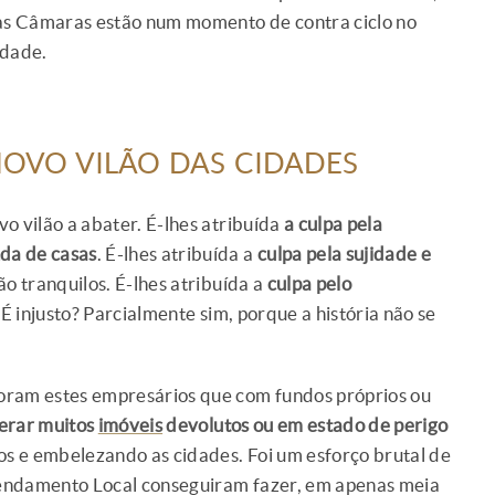
e as Câmaras estão num momento de contra ciclo no
idade.
OVO VILÃO DAS CIDADES
o vilão a abater. É-lhes atribuída
a culpa pela
da de casas
. É-lhes atribuída a
culpa pela sujidade e
o tranquilos. É-lhes atribuída a
culpa pelo
. É injusto? Parcialmente sim, porque a história não se
oram estes empresários que com fundos próprios ou
erar muitos
imóveis
devolutos ou em estado de perigo
icos e embelezando as cidades. Foi um esforço brutal de
endamento Local conseguiram fazer, em apenas meia