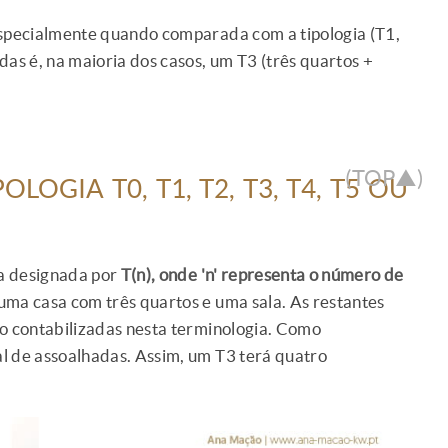
especialmente quando comparada com a tipologia (T1,
das é, na maioria dos casos, um T3 (três quartos +
.
(TOP▲)
LOGIA T0, T1, T2, T3, T4, T5 OU
ia designada por
T(n), onde 'n' representa o número de
 uma casa com três quartos e uma sala. As restantes
ão contabilizadas nesta terminologia. Como
l de assoalhadas. Assim, um T3 terá quatro