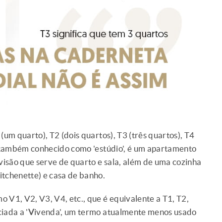
(um quarto), T2 (dois quartos), T3 (três quartos), T4
0, também conhecido como 'estúdio', é um apartamento
isão que serve de quarto e sala, além de uma cozinha
itchenette) e casa de banho.
 V1, V2, V3, V4, etc., que é equivalente a T1, T2,
iada a '
V
ivenda', um termo atualmente menos usado