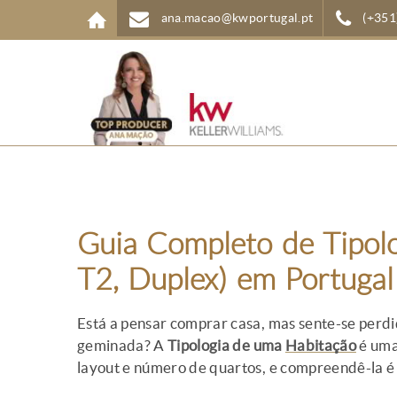
Passar para o conteúdo principal
ana.macao@kwportugal.pt
(+351
Guia Completo de Tipolo
T2, Duplex) em Portugal
Está a pensar comprar casa, mas sente-se perd
geminada? A
Tipologia de uma
Habitação
é uma 
layout e número de quartos, e compreendê-la é 