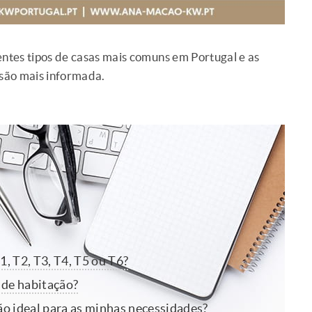
entes tipos de casas mais comuns em Portugal e as
isão mais informada.
1, T2, T3, T4, T5 ou T6?
 de habitação?
ão ideal para as minhas necessidades?